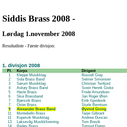
Siddis Brass 2008 -
Lørdag 1.november 2008
Resultatliste - Første divisjon:
1. divisjon 2008
Pl.
Korps
Dirigent
1
Kleppe Musikklag
Russell Gray
2
Sola Brass Band
Selmer Simonsen
3
Sørum Musikklag
Christian Tenfjord
4
Askøy Brass Band
Svein Henrik Giske
5
Hasle Brass
Frode Amundsen
6
Skui Brassband
Jan Roger Øren
7
Bjørsvik Brass
Eirik Gjerdevik
7
Oster Brass
Sturle Berntsen
9
Alexander Brass Band
Øyvind Grong
11
Montebello Brass
Tarjei Gilbrant
11
Kopervik Musikklag
Andrew Duncan
13
Laksevåg Musikkforening
Tom Brevik
14
Radøy Brass
Tormod Flaten