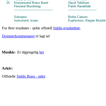
15
Kristiansand Brass Band
David Tellefsen
Flesland Musikklag
Patrik Randefalk
-----------------------------------------
------------------------------
Solistpris:
Birthe Carlsen
Instrument, korps:
Euphonium, Kleppe Musikk
For flere resultater - sjekk offisiell
Siddis-resultatliste
.
Dommerkommentarer
er lagt ut!
Musikk:
Er tilgjengelig
her
Arkiv:
Offisielle
Siddis Brass - sider
.