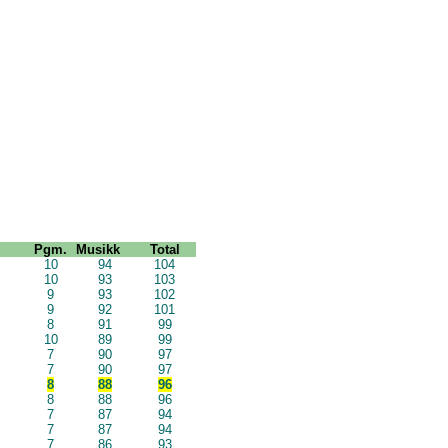
Pgm.
Musikk
Total
10
94
104
10
93
103
9
93
102
9
92
101
8
91
99
10
89
99
7
90
97
7
90
97
8
88
96
8
88
96
7
87
94
7
87
94
7
86
93