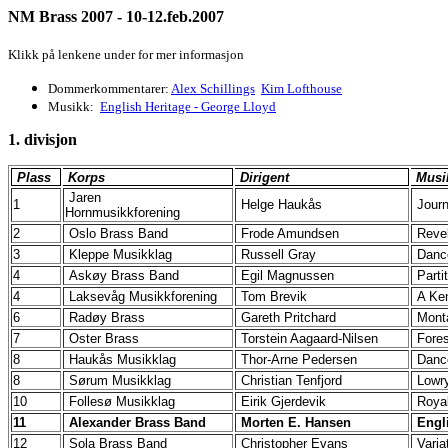
NM Brass 2007 - 10-12.feb.2007
Klikk på lenkene under for mer informasjon
Dommerkommentarer:
Alex Schillings
Kim Lofthouse
Musikk:
English Heritage - George Lloyd
1. divisjon
Plass
Korps
Dirigent
Musi
Jaren
1
Helge Haukås
Journ
Hornmusikkforening
2
Oslo Brass Band
Frode Amundsen
Reve
3
Kleppe Musikklag
Russell Gray
Dance
4
Askøy Brass Band
Egil Magnussen
Part
4
Laksevåg Musikkforening
Tom Brevik
A Ke
6
Radøy Brass
Gareth Pritchard
Mon
7
Oster Brass
Torstein Aagaard-Nilsen
Fore
8
Haukås Musikklag
Thor-Arne Pedersen
Danc
8
Sørum Musikklag
Christian Tenfjord
Lowr
10
Follesø Musikklag
Eirik Gjerdevik
Roya
11
Alexander Brass Band
Morten E. Hansen
Engl
12
Sola Brass Band
Christopher Evans
Varia