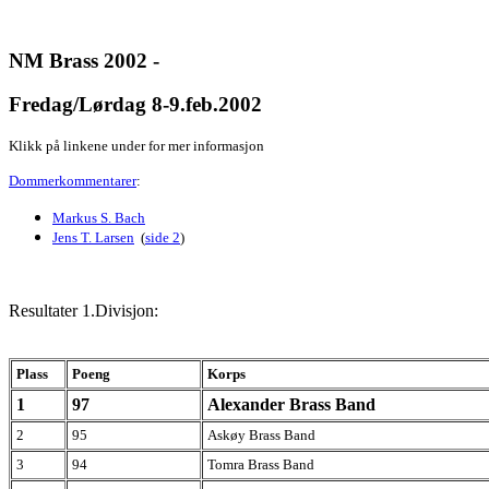
NM Brass 2002 -
Fredag/Lørdag 8-9.feb.2002
Klikk på linkene under for mer informasjon
Dommerkommentarer
:
Markus S. Bach
Jens T. Larsen
(
side 2
)
Resultater 1.Divisjon:
Plass
Poeng
Korps
1
97
Alexander Brass Band
2
95
Askøy Brass Band
3
94
Tomra Brass Band