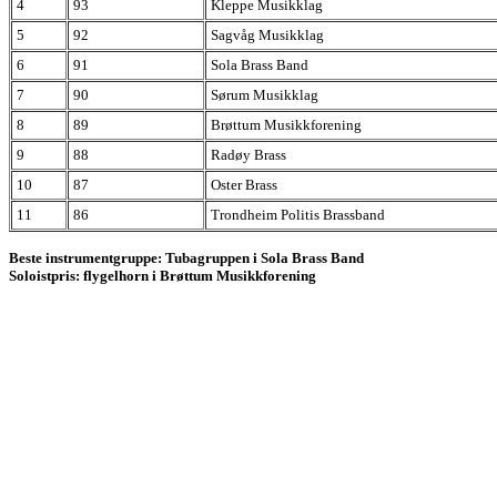
4
93
Kleppe Musikklag
5
92
Sagvåg Musikklag
6
91
Sola Brass Band
7
90
Sørum Musikklag
8
89
Brøttum Musikkforening
9
88
Radøy Brass
10
87
Oster Brass
11
86
Trondheim Politis Brassband
Beste instrumentgruppe: Tubagruppen i Sola Brass Band
Soloistpris: flygelhorn i Brøttum Musikkforening